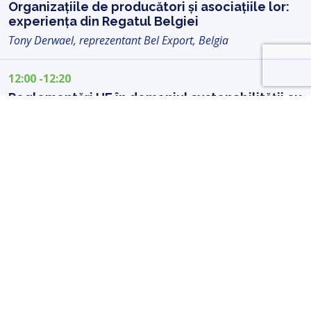
Organizațiile de producători și asociațiile lor:
experiența din Regatul Belgiei
Tony Derwael, reprezentant Bel Export, Belgia
12:00 -12:20
Reglementări UE în domeniul sustenabilității cu
impact asupra sectorului de fructe
Maria Pamies, expertă în politici sustenabile, Freshfel Europe
12:20 -12:40
Cerințe obligatorii de siguranță a alimentelor
pentru comercializarea fructelor proaspete
pe piața UE
Dr. Andrei Cumpanici, conferențiar universitar
12:40—13:20
Panel de discuții: Sezonului 2025 – Provocări,
soluții și noi tendințe în sector.